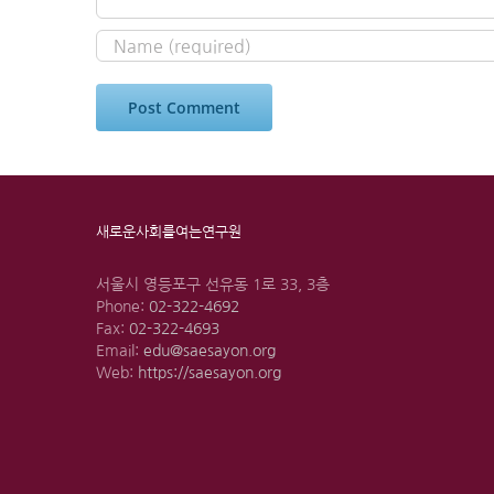
새로운사회를여는연구원
서울시 영등포구 선유동 1로 33, 3층
Phone:
02-322-4692
Fax:
02-322-4693
Email:
edu@saesayon.org
Web:
https://saesayon.org