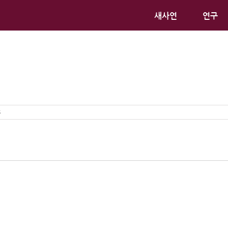
새사연
연구
s