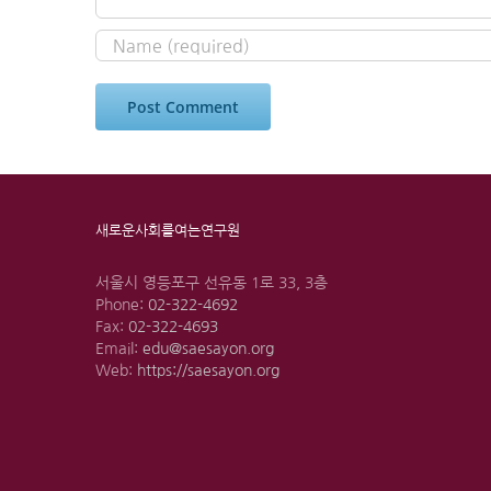
새로운사회를여는연구원
서울시 영등포구 선유동 1로 33, 3층
Phone:
02-322-4692
Fax:
02-322-4693
Email:
edu@saesayon.org
Web:
https://saesayon.org