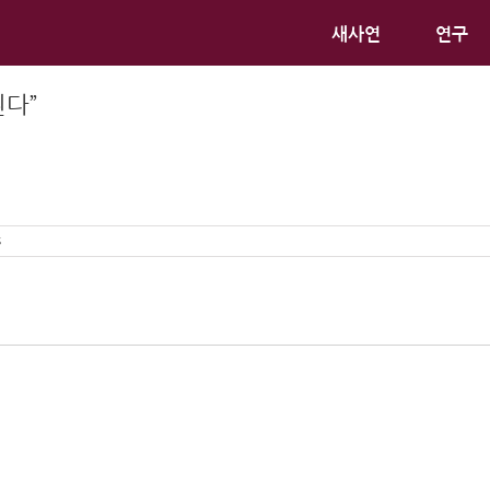
새사연
연구
된다”
s