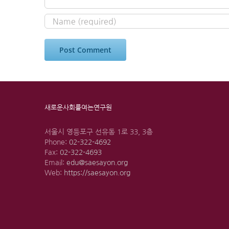
새로운사회를여는연구원
서울시 영등포구 선유동 1로 33, 3층
Phone:
02-322-4692
Fax:
02-322-4693
Email:
edu@saesayon.org
Web:
https://saesayon.org