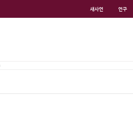
새사연
연구
s