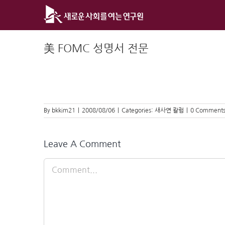
Skip
to
content
美 FOMC 성명서 전문
By
bkkim21
|
2008/08/06
|
Categories:
새사연 칼럼
|
0 Comment
Leave A Comment
Comment