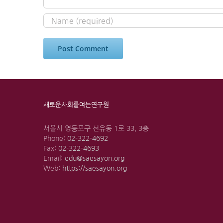
새로운사회를여는연구원
서울시 영등포구 선유동 1로 33, 3층
Phone:
02-322-4692
Fax:
02-322-4693
Email:
edu@saesayon.org
Web:
https://saesayon.org