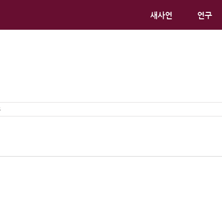
새사연
연구
s