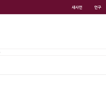
새사연
연구
s