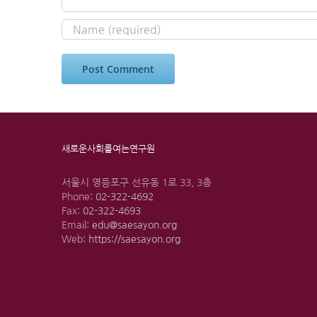
새로운사회를여는연구원
서울시 영등포구 선유동 1로 33, 3층
Phone:
02-322-4692
Fax:
02-322-4693
Email:
edu@saesayon.org
Web:
https://saesayon.org