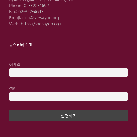
Phone:
02-322-4692
Fax:
02-322-4693
Email:
edu@saesayon.org
Web:
https://saesayon.org
뉴스레터 신청
이메일
성함