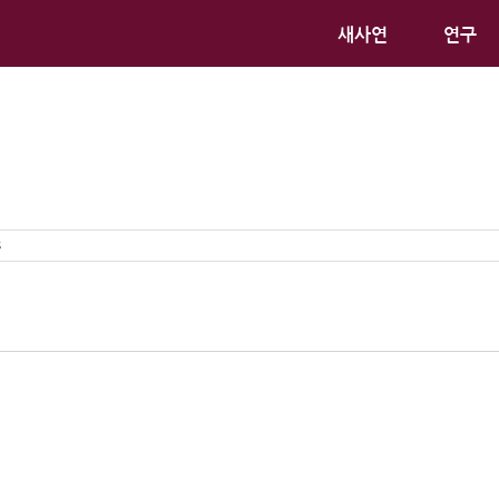
새사연
연구
s