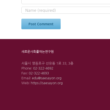
새로운사회를여는연구원
서울시 영등포구 선유동 1로 33, 3층
Phone:
02-322-4692
Fax:
02-322-4693
Email:
edu@saesayon.org
Web:
https://saesayon.org