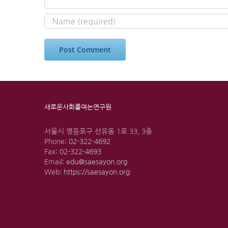
새로운사회를여는연구원
서울시 영등포구 선유동 1로 33, 3층
Phone:
02-322-4692
Fax:
02-322-4693
Email:
edu@saesayon.org
Web:
https://saesayon.org