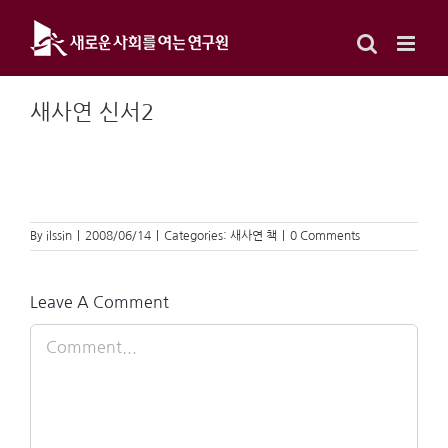
Skip
to
content
새사연 신서2
By
ilssin
|
2008/06/14
|
Categories:
새사연 책
|
0 Comments
Leave A Comment
Comment