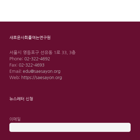
새로운사회를여는연구원
서울시 영등포구 선유동 1로 33, 3층
Phone:
02-322-4692
Fax:
02-322-4693
Email:
edu@saesayon.org
Web:
https://saesayon.org
뉴스레터 신청
이메일