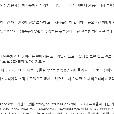
 청년실업 문제를 해결못해서 탈정치화 되었고, 그래서 이번 대선 총선에서 투
제라는건 대한민국에 신문 쪼가리 보는 사람들은 다 압니다….중요한건 어떻게
 있을까요? 학생운동의 부활을 주장하는 듯하신데 이런 고루한 방식으로 절대
는데 단순히 정치 참여라는 면에서는 고무적일지 모르나 실상을 보면 결코 진보
보여도 보수화 되어 있다는거죠…
 다름니다. 문화도 다르고, 물질적으로 풍족했던 세대들이고, 극도로 파편화되
 이전방식처럼 조직과 투쟁으로 문제를 해결하고자 한다면 쉽지 않으리라고 생
er.or.kr
)의 기관지 맞불(
http://counterfire.or.kr
)에도 20대 투표율에 대한 
.kr/0_view.php?urn=urn%3Anewsml%3Acounterfire.or.kr%3A2008