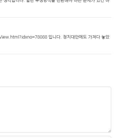
은 생각납니다. 일단 투쟁방식을 전환해야 하는 문제가 있긴 하
eView.html?idxno=78088 입니다. 정치대안에도 가져다 놓았