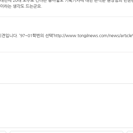
오래전에 20대 보수로 간다는 동아일보 기획기사에 대한 손석춘 원장님의 반론
실이라는 생각도 드는군요.
’97~01학번의 선택’http://www.tongilnews.com/news/articl