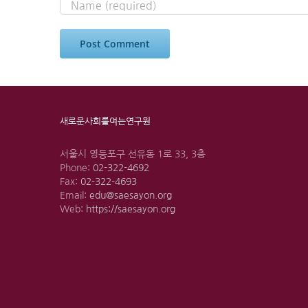
새로운사회를여는연구원
서울시 영등포구 선유동 1로 33, 3층
Phone:
02-322-4692
Fax:
02-322-4693
Email:
edu@saesayon.org
Web:
https://saesayon.org