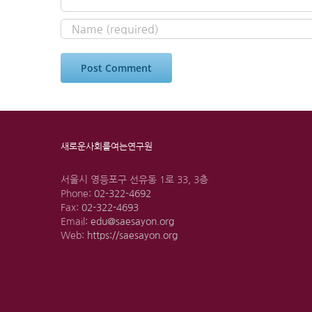
새로운사회를여는연구원
서울시 영등포구 선유동 1로 33, 3층
Phone:
02-322-4692
Fax:
02-322-4693
Email:
edu@saesayon.org
Web:
https://saesayon.org