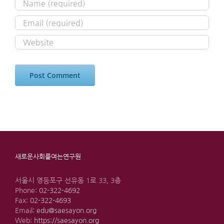
새로운사회를여는연구원
서울시 영등포구 선유동 1로 33, 3층
Phone:
02-322-4692
Fax:
02-322-4693
Email:
edu@saesayon.org
Web:
https://saesayon.org