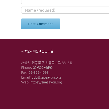
새로운사회를여는연구원
서울시 영등포구 선유동 1로 33, 3층
Phone:
02-322-4692
Fax:
02-322-4693
Email:
edu@saesayon.org
Web:
https://saesayon.org