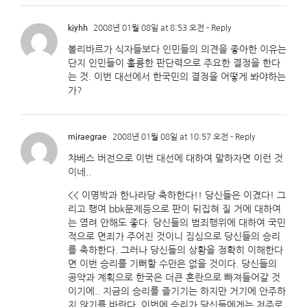
kiyhh
2008년 01월 08일 at 8:53 오전
- Reply
볼리바르가 식자들보다 인민들의 의견을 좋아한 이유는
단지 인민들이 훌륭한 판단력으로 주요한 결정을 한다
는 것. 이번 대선에서 한국민의 결정을 어떻게 봐야하는
가?
miraegrae
2008년 01월 08일 at 10:57 오전
- Reply
챠베스 버전으로 이번 대선에 대하여 말하자면 이런 것
이네..
<< 이명박과 한나라당 축하한다!! 당신들은 이겼다! 그
리고 행여 bbk문제등으로 판이 뒤집혀 질 거에 대하여
는 염려 안해도 좋다. 당신들의 범죄행위에 대하여 국민
적으로 면죄가 주어진 것이니 짐심으로 당신들의 승리
를 축하한다. 그러나 당신들의 상황을 정확히 이해한다
면 이번 승리를 기뻐할 수만은 없을 것이다. 당신들의
공약과 계획으로 한국은 더큰 혼란으로 빠져들어갈 것
이기에.. 지금의 승리를 즐기기는 하지만 거기에 안주하
지 않기를 바란다. 이번에 승리가 당신들에게는 저주로