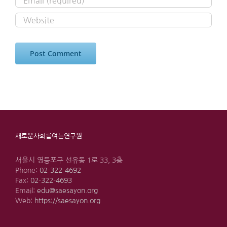
새로운사회를여는연구원
서울시 영등포구 선유동 1로 33, 3층
Phone:
02-322-4692
Fax:
02-322-4693
Email:
edu@saesayon.org
Web:
https://saesayon.org