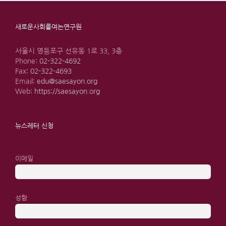
새로운사회를여는연구원
서울시 영등포구 선유동 1로 33, 3층
Phone:
02-322-4692
Fax:
02-322-4693
Email:
edu@saesayon.org
Web:
https://saesayon.org
뉴스레터 신청
이메일
성함