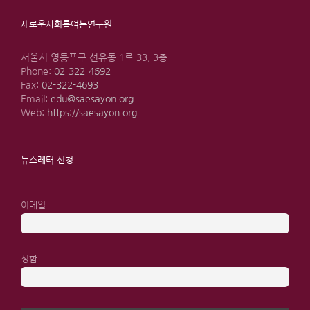
새로운사회를여는연구원
서울시 영등포구 선유동 1로 33, 3층
Phone:
02-322-4692
Fax:
02-322-4693
Email:
edu@saesayon.org
Web:
https://saesayon.org
뉴스레터 신청
이메일
성함