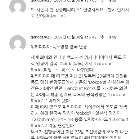
gonggam25
2007년 05월 30일 at 4:05 오후
- Reply
와-시맨틱 웹 김중태씨다.^^ 안녕하세요~(괜히 인사하
고 싶어진다는…ㅋ)
gonggam25
2007년 05월 30일 at 5:42 오후
- Reply
위키피디아 독도명칭 결국 변경
세계 최대의 인터넷 백과사전 위키피디아에서 독도 공
식 명칭이 결국 ‘Dokdo(독도)’에서 ‘Liancourt
Rocks(리앙쿠르 록스)’로 바뀌었다.
위키피디아에 따르면 지난 21일부터 29일까지 진행된
독도 명칭 변경투표에서 기존의 ‘Dokdo’를 찬성하는 의
견은 28개인 반면 ‘Liancourt Rocks’를 지지하는 의견
은 43개로 최종 집계돼 독도의 공식명칭은 ‘Liancourt
Rocks’로 바뀌게 됐다.
이에 따라 앞으로 위키피디아 사이트에서 독도를 검색
하기 위해 한국측 명칭인 ‘dokdo’나 일본식 명칭인
‘Takeshima’(다케시마) 등을 입력하더라도 ‘Liancourt
Rocks’로 자동 연결된다.
투표가 진행중이던 지난 25일 조선닷컴의 보도가 나간
후 상당수의 한국 네티즌들이 위키피디아에 가입해