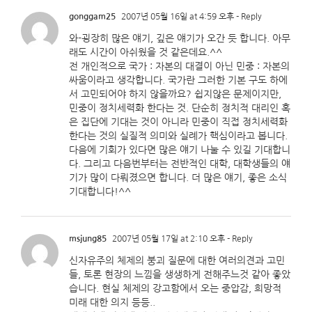
gonggam25
2007년 05월 16일 at 4:59 오후
- Reply
와-굉장히 많은 얘기, 깊은 얘기가 오간 듯 합니다. 아무
래도 시간이 아쉬웠을 것 같은데요.^^
전 개인적으로 국가 : 자본의 대결이 아닌 민중 : 자본의
싸움이라고 생각합니다. 국가란 그러한 기본 구도 하에
서 고민되어야 하지 않을까요? 쉽지않은 문제이지만,
민중이 정치세력화 한다는 것. 단순히 정치적 대리인 혹
은 집단에 기대는 것이 아니라 민중이 직접 정치세력화
한다는 것의 실질적 의미와 실례가 핵심이라고 봅니다.
다음에 기회가 있다면 많은 얘기 나눌 수 있길 기대합니
다. 그리고 다음번부터는 전반적인 대학, 대학생들의 얘
기가 많이 다뤄졌으면 합니다. 더 많은 얘기, 좋은 소식
기대합니다!^^
msjung85
2007년 05월 17일 at 2:10 오후
- Reply
신자유주의 체제의 붕괴 질문에 대한 여러의견과 고민
들, 토론 현장의 느낌을 생생하게 전해주느것 같아 좋았
습니다. 현실 체제의 강고함에서 오는 중압감, 희망적
미래 대한 의지 등등..