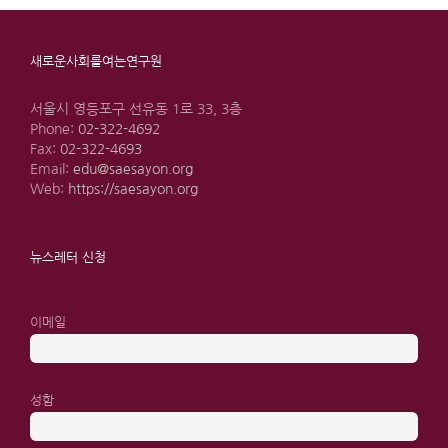
새로운사회를여는연구원
서울시 영등포구 선유동 1로 33, 3층
Phone:
02-322-4692
Fax:
02-322-4693
Email:
edu@saesayon.org
Web:
https://saesayon.org
뉴스레터 신청
이메일
성함