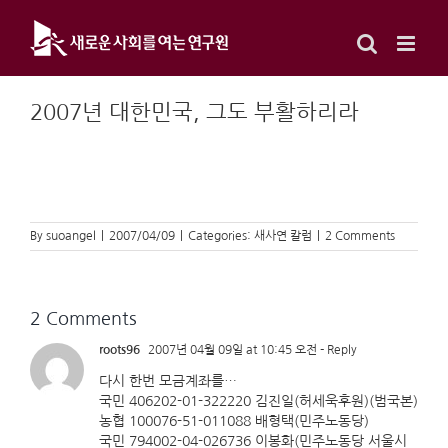
Skip
to
content
2007년 대한민국, 그도 부활하리라
By
suoangel
|
2007/04/09
|
Categories:
새사연 칼럼
|
2 Comments
2 Comments
roots96
2007년 04월 09일 at 10:45 오전
- Reply
다시 한번 모금계좌를…
국민 406202-01-322220 김진일(허세욱후원)(범국본)
농협 100076-51-011088 배형택(민주노동당)
국민 794002-04-026736 이봉화(민주노동당 서울시