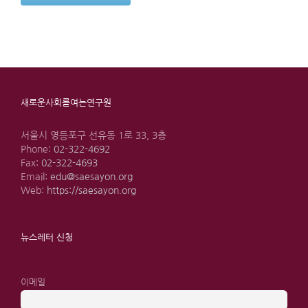
새로운사회를여는연구원
서울시 영등포구 선유동 1로 33, 3층
Phone:
02-322-4692
Fax:
02-322-4693
Email:
edu@saesayon.org
Web:
https://saesayon.org
뉴스레터 신청
이메일