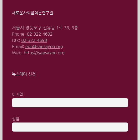
새로운사회를여는연구원
서울시 영등포구 선유동 1로 33, 3층
Phone:
02-322-4692
Fax:
02-322-4693
Email:
edu@saesayon.org
Web:
https://saesayon.org
뉴스레터 신청
이메일
성함