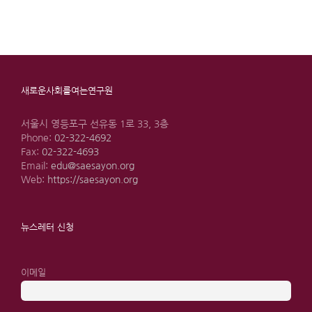
새로운사회를여는연구원
서울시 영등포구 선유동 1로 33, 3층
Phone:
02-322-4692
Fax:
02-322-4693
Email:
edu@saesayon.org
Web:
https://saesayon.org
뉴스레터 신청
이메일