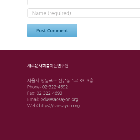
새로운사회를여는연구원
서울시 영등포구 선유동 1로 33, 3층
Phone:
02-322-4692
Fax:
02-322-4693
Email:
edu@saesayon.org
Web:
https://saesayon.org