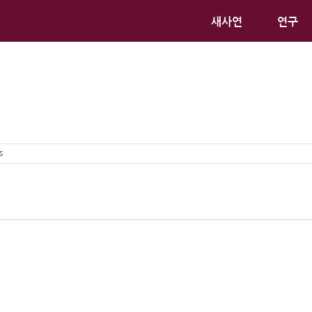
새사연
연구
s