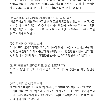
비하고 있습니다. 지난 5월, 새로운 보금자리를 마련한 데 이어 다음주에는
새 사이트가 문을 엽니다. 새사연은 새로운 도전에 나서려 합니다. …
(번역서)UNECE 지역의 사회주택 : 모델, 경향, 과제
|사회주택포럼| 사회주택 연구와 번역 등의 활동을 함께하고 있는 연구자들
의 모임이다. 변화하는 사회주택의 과제와 방향에 대한 고민을 나누고 공론
화하는 장을 지속적으로 마련하고자 한다. 이 책은 그 일환으로 모임의 구성
원들이 함께 번역했다. …
(2017) 새사연 전망보고서
커버스토리: 2017 예정된 위기, 대비하라 전망1. 노동 – 노동시장 불안정
성의 심화 전망2. 복지 – ‘불통’에 멈춰버린 사회, 안전망을 세워야 한다 전
망3. 정세 – 국내외 정세, 대전환을 탐색하는 2017 전망4. 세계경제 …
(잇북) 청년문제또다른지표, 청년니트(NEET)
1. 20대 청년 니트(NEET)의 개념과 규모 2. 니트족 양산하는 ‘재탕’ 청년정
책
(2015) 새사연 전망보고서
새로운사회를여는연구원 (이하 새사연)은 새해를 맞이하여 분야별 전망보
고서를 연속으로 발표하였다. 거시경제, 세계경제, 고용, 산업, 주거와 돌봄
그리고 사회정책까지 총 7건의 전망 보고서를 관통하는 키워드는 바로 ‘경
기 침체의 지속’ 일 것이다.