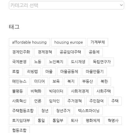
카
테
고
리
태그
affordable housing
housing europe
가계부채
경제민주화
경제정책
공공임대주택
공동체
국제분쟁
노동
노인복지
도시재생
독립연구자
로컬
리빙랩
마을
마을공동체
마을만들기
메인뉴스
미디어
보육
복지
부동산
북한
불평등
비핵화
빅데이터
사회적경제
사회주택
사회혁신
언론
임차인
주거정책
주민참여
주택
주택협동조합
청년
청년주거
텍스트마이닝
토지임대부
통일
통일부
퇴사
평화체제
혁명사
협동조합