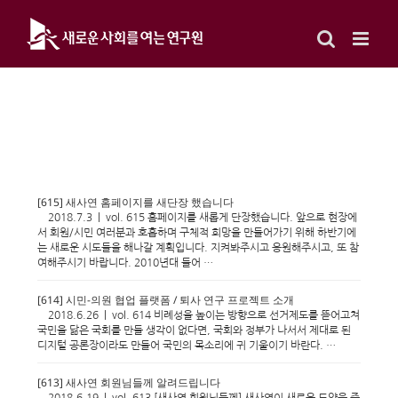
Skip
to
content
[615] 새사연 홈페이지를 새단장 했습니다
2018.7.3 | vol. 615 홈페이지를 새롭게 단장했습니다. 앞으로 현장에
서 회원/시민 여러분과 호흡하며 구체적 희망을 만들어가기 위해 하반기에
는 새로운 시도들을 해나갈 계획입니다. 지켜봐주시고 응원해주시고, 또 참
여해주시기 바랍니다. 2010년대 들어 …
[614] 시민-의원 협업 플랫폼 / 퇴사 연구 프로젝트 소개
2018.6.26 | vol. 614 비례성을 높이는 방향으로 선거제도를 뜯어고쳐
국민을 닮은 국회를 만들 생각이 없다면, 국회와 정부가 나서서 제대로 된
디지털 공론장이라도 만들어 국민의 목소리에 귀 기울이기 바란다. …
[613] 새사연 회원님들께 알려드립니다
2018.6.19 | vol. 613 [새사연 회원님들께] 새사연이 새로운 도약을 준