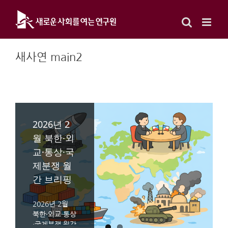
Skip
to
content
새사연 main2
2026년 2
유럽 사회
월 북한·외
주택 정책
교·통상·국
월간 브리
제분쟁 월
핑 (2026년
간 브리핑
2월)
2026년 2월
유럽 사회주택
북한·외교·통상
정책 월간 브리
·국제분쟁 월간
핑 (2026년 2