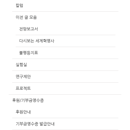
칼럼
이전 글 모음
전망보고서
다시보는 세계혁명사
불평등지표
실험실
연구제안
프로젝트
후원/기부금영수증
후원안내
기부금영수증 발급안내