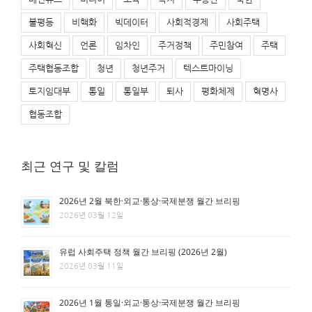
불평등
비핵화
빅데이터
사회적경제
사회주택
사회혁신
언론
임차인
주거정책
주민참여
주택
주택협동조합
청년
청년주거
텍스트마이닝
토지임대부
통일
통일부
퇴사
평화체제
혁명사
협동조합
최근 연구 및 칼럼
2026년 2월 북한·외교·통상·국제분쟁 월간 브리핑
2026년 03월 12일
유럽 사회주택 정책 월간 브리핑 (2026년 2월)
2026년 03월 11일
2026년 1월 통일·외교·통상·국제분쟁 월간 브리핑