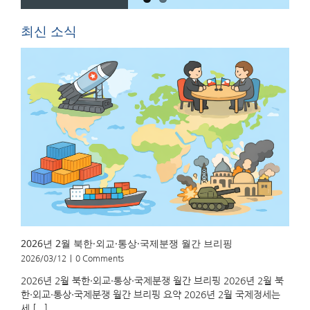
브리핑 2026
월) 요약 2026
년 2월 북한·외
년 2월 유럽 주
최신 소식
교·통상·국제분
택정책 논의는
쟁 월간 브리핑
산업 정책과 주
요약 2026년
택 정책의 결합
2월 국제정세
과 건설 생산성
는 세 가지 흐
(construction
름이 두드러졌
productivity)
다. 첫째, 북한
문제를 중심으
이 핵보유국 인
로 전개되었다.
정 전제를 바탕
특히 다음 세
으로 조건부 대
가지 정책 논의
미 협상 가능성
가 새롭게 등장
을 시사하면서
했다. 주택 건
외교 전략 변화
설 산업의 생산
를 모색했다.
성 문제 모듈형
둘째, 미국의
주택(modular
2026년 2월 북한·외교·통상·국제분쟁 월간 브리핑
보호무역 강화
housing) 확대
와 WTO 체제
정책 난민 및
2026/03/12
|
0 Comments
약화로 글로벌
이주민 [...]
2026년 2월 북한·외교·통상·국제분쟁 월간 브리핑 2026년 2월 북
통상 질서가 흔
한·외교·통상·국제분쟁 월간 브리핑 요약 2026년 2월 국제정세는
들리고 있다.
세 [...]