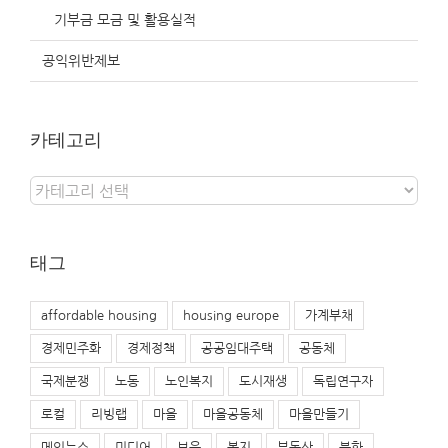
기부금 모금 및 활용실적
공익위반제보
카테고리
카
테
고
리
태그
affordable housing
housing europe
가계부채
경제민주화
경제정책
공공임대주택
공동체
국제분쟁
노동
노인복지
도시재생
독립연구자
로컬
리빙랩
마을
마을공동체
마을만들기
메인뉴스
미디어
보육
복지
부동산
북한