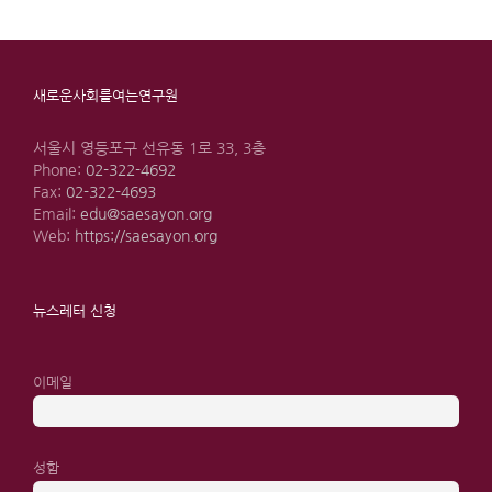
새로운사회를여는연구원
서울시 영등포구 선유동 1로 33, 3층
Phone:
02-322-4692
Fax:
02-322-4693
Email:
edu@saesayon.org
Web:
https://saesayon.org
뉴스레터 신청
이메일
성함